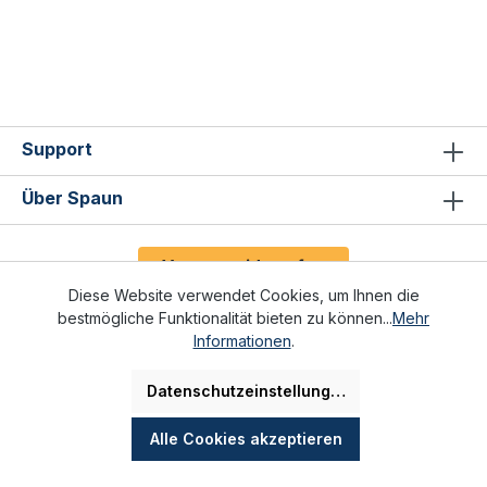
Support
Über Spaun
Vertrag widerrufen
Diese Website verwendet Cookies, um Ihnen die
bestmögliche Funktionalität bieten zu können...
Mehr
Informationen
.
Datenschutzeinstellungen
* Alle Preise inkl. gesetzl. Mehrwertsteuer zzgl.
Versandkosten
und ggf. Nachnahmegebühren, wenn nicht anders angegeben.
Alle Cookies akzeptieren
Realisiert mit Shopware