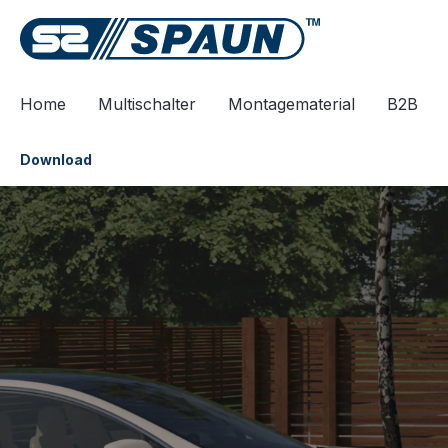
e springen
Zur Hauptnavigation springen
Home
Multischalter
Montagematerial
B2B
Download